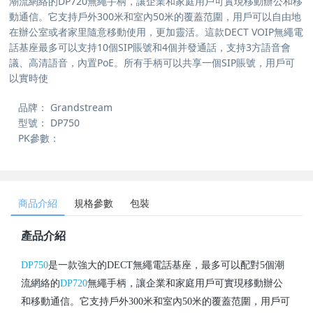
潮流網絡的DP720無繩手柄，讓企業和家庭用戶可實現移動辦公和移
動通信。它支持戶外300米和室內50米的覆蓋范圍，用戶可以自由地
在辦公室或者家里隨意移動使用，更加靈活。這款DECT VOIP無繩電
話基座最多可以支持10個SIP賬號和4個并發通話，支持3方語音會
議、高清語音，內置PoE。所有手柄可以共享一個SIP賬號，用戶可
以實時使
品牌：
Grandstream
型號：
DP750
PK參數：
商品介紹
規格參數
包裝
產品介紹
DP750
是一款強大的DECT無繩電話基座，最多可以配對5個潮
流網絡的
DP720
無繩手柄，讓企業和家庭用戶可實現移動辦公
和移動通信。它支持戶外300米和室內50米的覆蓋范圍，用戶可