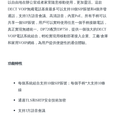
以自由地在辦公室或者家里隨意移動使用，更加靈活。這款
DECT VOIP無繩電話基座最多可以支持10個SIP賬號和4個并發
通話，支持3方語音會議、高清語音，內置PoE。所有手柄可以
共享一個SIP賬號，用戶可以實時使用任意一個手柄接聽電話，
真正實現無縫統一。DP720配對DP750，提供一個強大的DECT
VOIP電話系統組合，輕松實現用移動部署接入企業、工廠/倉庫
和家用VOIP網絡，為用戶提供便捷性的通信體驗。
功能特性
每個系統組合支持10個SIP賬號；每個手柄*大支持10條
線
通過TLS和SRTP安全技術加密
支持3方語音會議