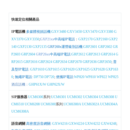
快速定位相關產品
IP電話機
多媒體視頻話機:
GXV3480
GXV3450
GXV3470
GXV3380
G
XV3370
GXV3350
;
GXP21xx
中高端IP電話
：
GXP2170
GXP2160
GXP2
140
GXP2130
GXP2135
GRP260x運營級別話機:
GRP2601
GRP2602
GR
P2603
GRP2604
GRP26xx
中高端IP電話:
GRP2612
GRP2613
GRP2614
G
RP2615
GRP2616
GRP2624
GRP2634
GRP2670
GRP2636
GRP2650
;
普
及型IP電話:
GXP1610
GXP1615
GXP1620
GXP1625
GXP1628
GXP163
0
;
無繩IP電話:
DP750
DP720
;
便攜IP電話:
WP820
WP810
WP822
WP825
酒店話機：
GHP61X/W
GHP62X/W
SIP服務器
UCM6300
系列:
UCM6301
UCM6302
UCM6304
UCM6308
U
CM6510
UCM6208
UCM6300
系列:
UCM6300A
UCM6302A
UCM6304A
UCM6308A
語音網關
高密度語音網關:
GXW4216
GXW4224
GXW4232
GXW4248
;