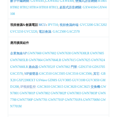
數字中繼網關
:
GXW4501
,
GXW4502
GXW4504
;
便攜式語音網關:
HT801
HT802
HT812
HT814
HT818
HT813
;
桌面式語音網關:
GXW4104
GXW4
108
視頻會議&會議電話
MCU
:
IPVT10
;
視頻會議終端
:
GVC3200
GXC3202
GVC3210
GVC3220
;
電話會議
:
GAC2500
GAC2570
應用擴展組件
企業無線AP:
GWN7660
GWN7602
GWN7630
GWN7630LR
GWN7605
GWN7605LR
GWN7664
GWN7664LR
GWN7615
GWN7625
GWN7624
GWN7660LR
路由器:
GWN7052/F
GWN7062
門禁:
GDS3710
GDS3705
GSC3570
;
SIP揚聲器:
GSC3510
GSC3505
GSC3516
GSC3506
;
其它:
GB
X20
GXP2200EXT
GSWave
GDMS
GUV3005
GUV3100
GUV3050
GM
D1208
;
IP視頻監控:
GSC3610
GSC3615
GSC3620
GSC3625
交換機:
GW
N7801
GWN7801P
GWN7802
GWN7802P
GWN7803
GWN7803P
GWN
7700
GWN7700P
GWN7701
GWN7701P
GWN7701PA
GWN7700M
GW
N7701M