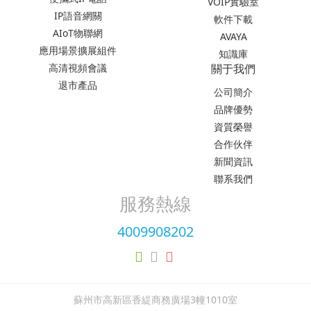
VOIP實驗室
IP語音網關
軟件下載
AIoT物聯網
AVAYA
應用場景擴展組件
知識庫
高清視頻會議
關于我們
退市產品
公司簡介
品牌優勢
資質榮譽
合作伙伴
新聞資訊
聯系我們
服務熱線
4009908202
蘇州市高新區香緹商務廣場3幢1010室