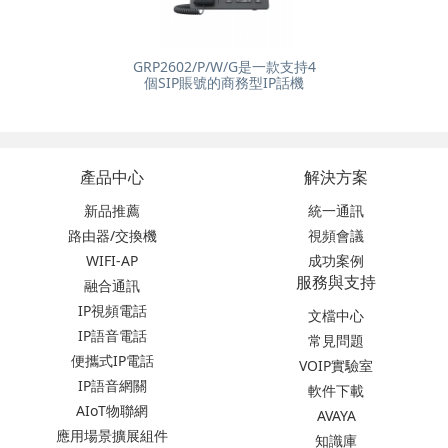
GRP2602/P/W/G是一款支持4
個SIP賬號的商務型IP話機
產品中心
解決方案
新品推薦
統一通訊
路由器/交換機
視頻會議
WIFI-AP
成功案例
服務與支持
融合通訊
IP視頻電話
文檔中心
IP語音電話
常見問題
便攜式IP電話
VOIP實驗室
IP語音網關
軟件下載
AIoT物聯網
AVAYA
應用場景擴展組件
知識庫