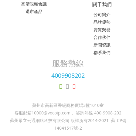
高清視頻會議
關于我們
退市產品
公司簡介
品牌優勢
資質榮譽
合作伙伴
新聞資訊
聯系我們
服務熱線
4009908202
蘇州市高新區香緹商務廣場3幢1010室
客服郵箱10000@vocoip.com， 咨詢熱線 400-9908-202
蘇州眾立云通網絡科技有限公司 版權所有2014-2021
蘇ICP備
14041517號-2