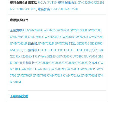
視頻會議&會議電話
MCU
:
IPVT10
;
視頻會議終端
:
GVC3200
GXC3202
GVC3210
GVC3220
;
電話會議
:
GAC2500
GAC2570
應用擴展組件
企業無線AP:
GWN7660
GWN7602
GWN7630
GWN7630LR
GWN7605
GWN7605LR
GWN7664
GWN7664LR
GWN7615
GWN7625
GWN7624
GWN7660LR
路由器:
GWN7052/F
GWN7062
門禁:
GDS3710
GDS3705
GSC3570
;
SIP揚聲器:
GSC3510
GSC3505
GSC3516
GSC3506
;
其它:
GB
X20
GXP2200EXT
GSWave
GDMS
GUV3005
GUV3100
GUV3050
GM
D1208
;
IP視頻監控:
GSC3610
GSC3615
GSC3620
GSC3625
交換機:
GW
N7801
GWN7801P
GWN7802
GWN7802P
GWN7803
GWN7803P
GWN
7700
GWN7700P
GWN7701
GWN7701P
GWN7701PA
GWN7700M
GW
N7701M
下載相關文檔