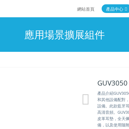
網站首頁
產品中心
應用場景擴展組件
GUV30
產品介紹GUV30
和其他設備配對
設備。此款藍牙
高清音頻。GUV
皮革耳墊，全天佩
備，以及使用隨附的