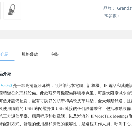
品牌：
Grands
PK參數：
品介紹
規格參數
包裝
品介紹
V3050
是一款高清藍牙耳機，可與筆記本電腦、計算機、IP 電話和其他
環境辦公的理想設備。此款藍牙耳機配備降噪麥克風，可最大限度減少背景噪
何藍牙設備配對，配有可調節的頭帶和柔軟皮革耳墊，全天佩戴舒適，且配備
及使用隨附的 USB 適配器提供 USB 連接的任何設備兼容，包括移動設
第三方通信平臺、應用程序和軟電話，以及潮流的 IPVideoTalk Meetings 
牙配對方式、舒適的使用感和廣泛的兼容性，是遠程工作人員、呼叫中心