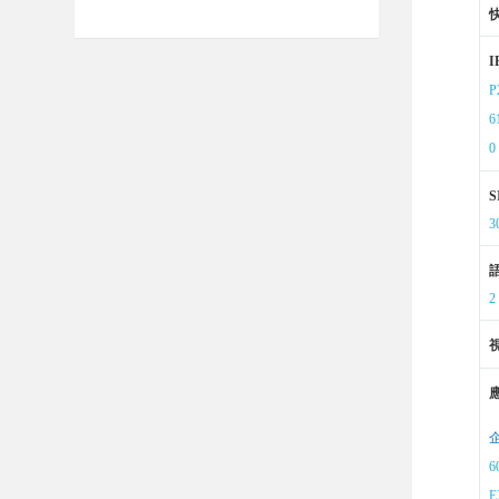
P
6
0
3
2
6
E