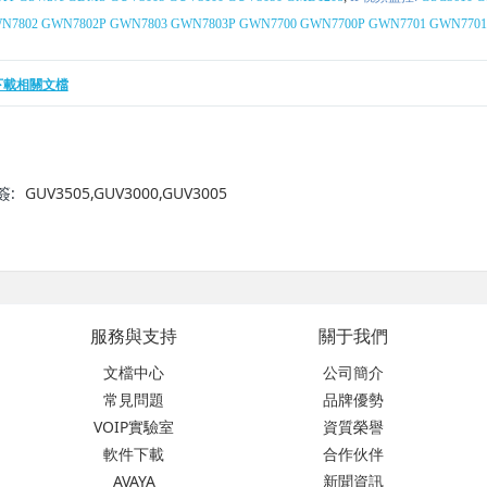
N7802
GWN7802P
GWN7803
GWN7803P
GWN7700
GWN7700P
GWN7701
GWN7701
下載相關文檔
簽:
GUV3505,GUV3000,GUV3005
服務與支持
關于我們
文檔中心
公司簡介
常見問題
品牌優勢
VOIP實驗室
資質榮譽
軟件下載
合作伙伴
AVAYA
新聞資訊