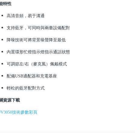
能特性
高清音頻，易于溝通
支持藍牙，可同時與兩臺設備配對
降噪技術可將背景噪聲降至最低
內置環形忙燈指示燈指示通話狀態
可調節左/右（麥克風）佩戴模式
配備USB適配器和充電基座
輕松的藍牙配對方式
關資源下載
UV3050技術參數彩頁