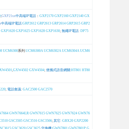
0
;
GXP21xx
中高端IP電話
：
GXP2170
GXP2160
GXP2140
GX
x
中高端IP電話:
GRP2612
GRP2613
GRP2614
GRP2615
GRP2
GXP1620
GXP1625
GXP1628
GXP1630
;
無繩IP電話:
DP75
8
UCM6300
系列:
UCM6300A
UCM6302A
UCM6304A
UCM6
XW4501
,
GXW4502
GXW4504
;
便攜式語音網關:
HT801
HT80
220
;
電話會議
:
GAC2500
GAC2570
7664
GWN7664LR
GWN7615
GWN7625
GWN7624
GWN76
3510
GSC3505
GSC3516
GSC3506
;
其它:
GBX20
GXP2200
SC3615
GSC3620
GSC3625
交換機:
GWN7801
GWN7801P
G