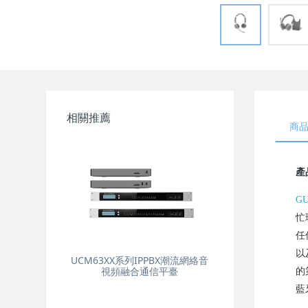
相關推薦
商
產
GU
忙
任
以
UCM63XX系列IPPBX潮流網絡音
視頻融合通信平臺
的
藍