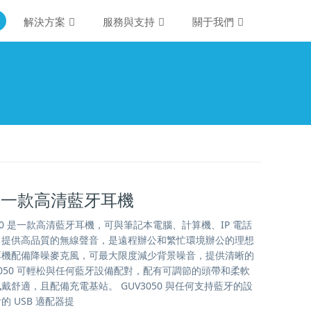
解決方案
服務與支持
關于我們
50 一款高清藍牙耳機
50 是一款高清藍牙耳機，可與筆記本電腦、計算機、IP 電話
，提供高品質的無線聲音，是遠程辦公和繁忙環境辦公的理想
耳機配備降噪麥克風，可最大限度減少背景噪音，提供清晰的
3050 可輕松與任何藍牙設備配對，配有可調節的頭帶和柔軟
戴舒適，且配備充電基站。 GUV3050 與任何支持藍牙的設
 USB 適配器提