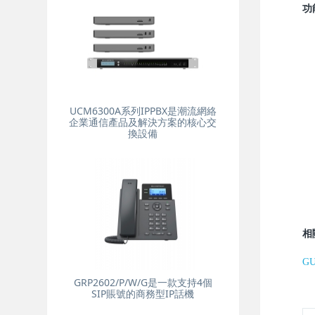
功
UCM6300A系列IPPBX是潮流網絡
企業通信產品及解決方案的核心交
換設備
相
G
GRP2602/P/W/G是一款支持4個
SIP賬號的商務型IP話機