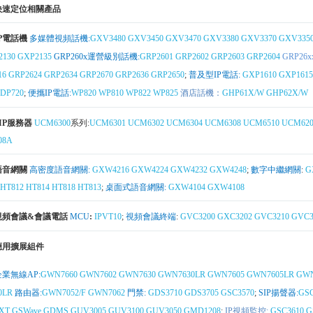
快速定位相關產品
IP電話機
多媒體視頻話機:
GXV3480
GXV3450
GXV3470
GXV3380
GXV3370
GXV335
2130
GXP2135
GRP260x運營級別話機:
GRP2601
GRP2602
GRP2603
GRP2604
GRP26x
16
GRP2624
GRP2634
GRP2670
GRP2636
GRP2650
;
普及型IP電話:
GXP1610
GXP1615
DP720
;
便攜IP電話:
WP820
WP810
WP822
WP825
酒店話機：
GHP61X/W
GHP62X/W
SIP服務器
UCM6300
系列:
UCM6301
UCM6302
UCM6304
UCM6308
UCM6510
UCM620
08A
語音網關
高密度語音網關:
GXW4216
GXW4224
GXW4232
GXW4248
;
數字中繼網關
:
G
HT812
HT814
HT818
HT813
;
桌面式語音網關:
GXW4104
GXW4108
視頻會議&會議電話
MCU
:
IPVT10
;
視頻會議終端
:
GVC3200
GXC3202
GVC3210
GVC3
應用擴展組件
企業無線AP:
GWN7660
GWN7602
GWN7630
GWN7630LR
GWN7605
GWN7605LR
GWN
0LR
路由器:
GWN7052/F
GWN7062
門禁:
GDS3710
GDS3705
GSC3570
;
SIP揚聲器:
GSC
XT
GSWave
GDMS
GUV3005
GUV3100
GUV3050
GMD1208
;
IP視頻監控:
GSC3610
G