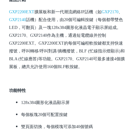
GXP2200EXT
擴展板和新一代潮流網絡IP話機（如
GXP2170
、
GXP2140
話機）配合使用，由20個可編輯按鍵（每個都帶雙色
LED，可翻頁）及一塊128x384圖形化液晶電子顯示屏組成。
GXP2170、GXP2140作為主機，通過短電纜線并控制
GXP2200EXT。GXP2200EXT的每個可編程軟按鍵都支持快速
撥號，呼叫轉移/呼叫對講/摘機撥號，BLF (忙線指示燈顯示)和
BLA (忙線應答)等功能。GXP2170、GXP2140可最多連接4個擴
展板，總共允許使用160個BLF軟按鍵。
功能特性
128x384圖形化液晶顯示屏
每個板塊20個可配置按鍵
雙頁面切換，每個模塊可添加40個號碼