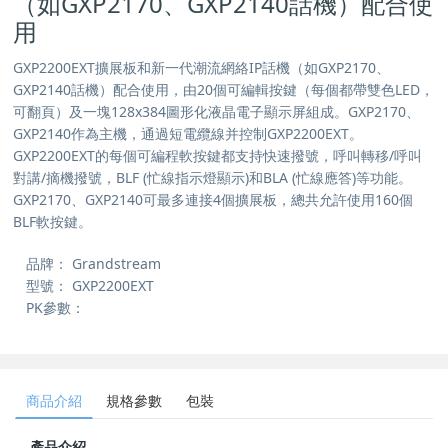
（如GXP2170、GXP2140話機）配合使
用
GXP2200EXT擴展板和新一代潮流網絡IP話機（如GXP2170、
GXP2140話機）配合使用，由20個可編輯按鍵（每個都帶雙色LED，
可翻頁）及一塊128x384圖形化液晶電子顯示屏組成。GXP2170、
GXP2140作為主機，通過短電纜線并控制GXP2200EXT。
GXP2200EXT的每個可編程軟按鍵都支持快速撥號，呼叫轉移/呼叫
對講/摘機撥號，BLF (忙線指示燈顯示)和BLA (忙線應答)等功能。
GXP2170、GXP2140可最多連接4個擴展板，總共允許使用160個
BLF軟按鍵。
品牌：
Grandstream
型號：
GXP2200EXT
PK參數：
商品介紹
規格參數
包裝
產品介紹