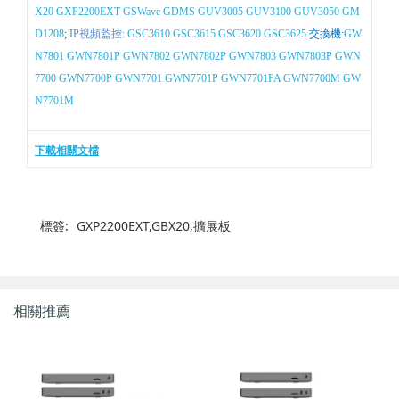
X20
GXP2200EXT
GSWave
GDMS
GUV3005
GUV3100
GUV3050
GM
D1208
;
IP視頻監控:
GSC3610
GSC3615
GSC3620
GSC3625
交換機:
GW
N7801
GWN7801P
GWN7802
GWN7802P
GWN7803
GWN7803P
GWN
7700
GWN7700P
GWN7701
GWN7701P
GWN7701PA
GWN7700M
GW
N7701M
下載相關文檔
標簽:
GXP2200EXT,GBX20,擴展板
相關推薦