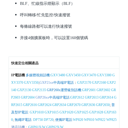
BLF、忙線指示燈顯示（BLF）
呼叫轉移/忙先監控/快速撥號
每條線路都可以進行快速撥號
并接4個擴展板時，可以設置160個號碼
快速定位相關產品
IP電話機
多媒體視頻話機:
GXV3480
GXV3450
GXV3470
GXV3380
G
XV3370
GXV3350
;
GXP21xx
中高端IP電話
：
GXP2170
GXP2160
GXP2
140
GXP2130
GXP2135
GRP260x運營級別話機:
GRP2601
GRP2602
GR
P2603
GRP2604
GRP26xx
中高端IP電話:
GRP2612
GRP2613
GRP2614
G
RP2615
GRP2616
GRP2624
GRP2634
GRP2670
GRP2636
GRP2650
;
普
及型IP電話:
GXP1610
GXP1615
GXP1620
GXP1625
GXP1628
GXP163
0
;
無繩IP電話:
DP750
DP720
;
便攜IP電話:
WP820
WP810
WP822
WP825
酒店話機：
GHP61X/W
GHP62X/W