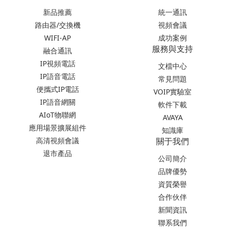
新品推薦
統一通訊
路由器/交換機
視頻會議
WIFI-AP
成功案例
服務與支持
融合通訊
IP視頻電話
文檔中心
IP語音電話
常見問題
便攜式IP電話
VOIP實驗室
IP語音網關
軟件下載
AIoT物聯網
AVAYA
應用場景擴展組件
知識庫
高清視頻會議
關于我們
退市產品
公司簡介
品牌優勢
資質榮譽
合作伙伴
新聞資訊
聯系我們