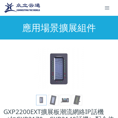
應用場景擴展組件
GXP2200EXT擴展板潮流網絡IP話機