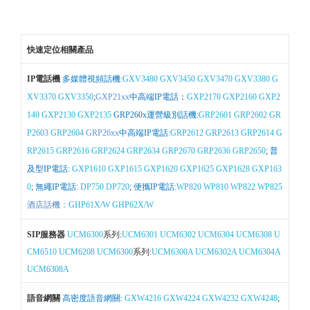
快速定位相關產品
IP電話機
多媒體視頻話機:
GXV3480
GXV3450
GXV3470
GXV3380
G
XV3370
GXV3350
;
GXP21xx
中高端IP電話
：
GXP2170
GXP2160
GXP2
140
GXP2130
GXP2135
GRP260x運營級別話機:
GRP2601
GRP2602
GR
P2603
GRP2604
GRP26xx
中高端IP電話:
GRP2612
GRP2613
GRP2614
G
RP2615
GRP2616
GRP2624
GRP2634
GRP2670
GRP2636
GRP2650
;
普
及型IP電話:
GXP1610
GXP1615
GXP1620
GXP1625
GXP1628
GXP163
0
;
無繩IP電話:
DP750
DP720
;
便攜IP電話:
WP820
WP810
WP822
WP825
酒店話機：
GHP61X/W
GHP62X/W
SIP服務器
UCM6300
系列:
UCM6301
UCM6302
UCM6304
UCM6308
U
CM6510
UCM6208
UCM6300
系列:
UCM6300A
UCM6302A
UCM6304A
UCM6308A
語音網關
高密度語音網關:
GXW4216
GXW4224
GXW4232
GXW4248
;