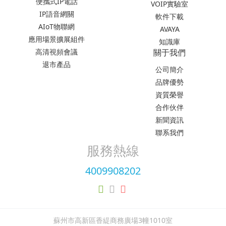
便攜式IP電話
VOIP實驗室
IP語音網關
軟件下載
AIoT物聯網
AVAYA
應用場景擴展組件
知識庫
高清視頻會議
關于我們
退市產品
公司簡介
品牌優勢
資質榮譽
合作伙伴
新聞資訊
聯系我們
服務熱線
4009908202
蘇州市高新區香緹商務廣場3幢1010室