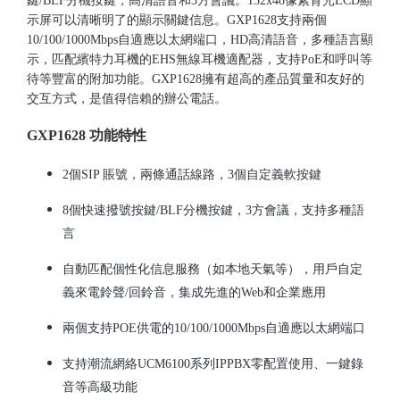
鍵/BLF分機按鍵，高清語音和3方會議。132x48像素背光LCD顯
示屏可以清晰明了的顯示關鍵信息。GXP1628支持兩個
10/100/1000Mbps自適應以太網端口，HD高清語音，多種語言顯
示，匹配繽特力耳機的EHS無線耳機適配器，支持PoE和呼叫等
待等豐富的附加功能。GXP1628擁有超高的產品質量和友好的
交互方式，是值得信賴的辦公電話。
GXP1628 功能特性
2個SIP 賬號，兩條通話線路，3個自定義軟按鍵
8個快速撥號按鍵/BLF分機按鍵，3方會議，支持多種語
言
自動匹配個性化信息服務（如本地天氣等），用戶自定
義來電鈴聲/回鈴音，集成先進的Web和企業應用
兩個支持POE供電的10/100/1000Mbps自適應以太網端口
支持潮流網絡UCM6100系列IPPBX零配置使用、一鍵錄
音等高級功能