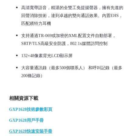
高清寬帶語音，精湛的全雙工免提揚聲器，擁有先進的
回聲消除技術，達到卓越的雙向通話效果。內置EHS，
匹配繽特力耳機
支持通過TR-069或加密的XML配置文件自動部署，
SRTP/TLS高級安全防護，802.1x媒體訪問控制
132×48像素背光LCD顯示屏
大容量通訊錄（最多500個聯系人） 和呼叫記錄（最多
200條記錄）
相關資源下載
GXP1628技術參數彩頁
GXP1628用戶手冊
GXP1628快速安裝手冊