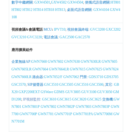
數字中繼網關
:
GXW4501
,
GXW4502
GXW4504
;
便攜式語音網關:
HT801
HT802
HT812
HT814
HT818
HT813
;
桌面式語音網關:
GXW4104
GXW4
108
視頻會議&會議電話
MCU
:
IPVT10
;
視頻會議終端
:
GVC3200
GXC3202
GVC3210
GVC3220
;
電話會議
:
GAC2500
GAC2570
應用擴展組件
企業無線AP:
GWN7660
GWN7602
GWN7630
GWN7630LR
GWN7605
GWN7605LR
GWN7664
GWN7664LR
GWN7615
GWN7625
GWN7624
GWN7660LR
路由器:
GWN7052/F
GWN7062
門禁:
GDS3710
GDS3705
GSC3570
;
SIP揚聲器:
GSC3510
GSC3505
GSC3516
GSC3506
;
其它:
GB
X20
GXP2200EXT
GSWave
GDMS
GUV3005
GUV3100
GUV3050
GM
D1208
;
IP視頻監控:
GSC3610
GSC3615
GSC3620
GSC3625
交換機:
GW
N7801
GWN7801P
GWN7802
GWN7802P
GWN7803
GWN7803P
GWN
7700
GWN7700P
GWN7701
GWN7701P
GWN7701PA
GWN7700M
GW
N7701M