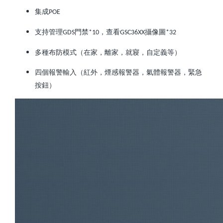
集成
POE
支持管理
門禁
，查看
攝像圖
GDS
*10
GSC36XX
*32
多種布防模式（在家，離家，就寢，自定義等）
四個報警輸入（紅外，煙感報警器，氣體報警器，緊急
按鈕）