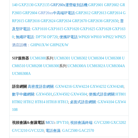
140
GXP2130
GXP2135
GRP260x運營級別話機:
GRP2601
GRP2602
GR
P2603
GRP2604
GRP26xx
中高端IP電話:
GRP2612
GRP2613
GRP2614
G
RP2615
GRP2616
GRP2624
GRP2634
GRP2670
GRP2636
GRP2650
;
普
及型IP電話:
GXP1610
GXP1615
GXP1620
GXP1625
GXP1628
GXP163
0
;
無繩IP電話:
DP750
DP720
;
便攜IP電話:
WP820
WP810
WP822
WP825
酒店話機：
GHP61X/W
GHP62X/W
SIP服務器
UCM6300
系列:
UCM6301
UCM6302
UCM6304
UCM6308
U
CM6510
UCM6208
UCM6300
系列:
UCM6300A
UCM6302A
UCM6304A
UCM6308A
語音網關
高密度語音網關:
GXW4216
GXW4224
GXW4232
GXW4248
;
數字中繼網關
:
GXW4501
,
GXW4502
GXW4504
;
便攜式語音網關:
HT801
HT802
HT812
HT814
HT818
HT813
;
桌面式語音網關:
GXW4104
GXW4
108
視頻會議&會議電話
MCU
:
IPVT10
;
視頻會議終端
:
GVC3200
GXC3202
GVC3210
GVC3220
;
電話會議
:
GAC2500
GAC2570