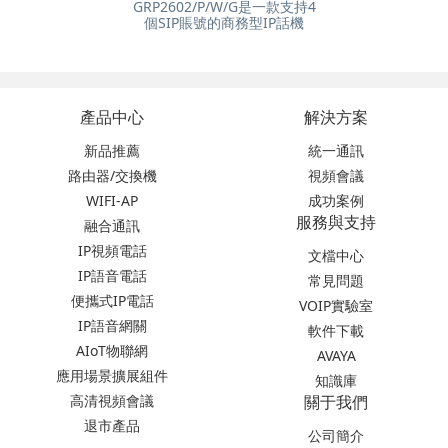
GRP2602/P/W/G是一款支持4
個SIP賬號的商務型IP話機
產品中心
解決方案
新品推薦
統一通訊
路由器/交換機
視頻會議
WIFI-AP
成功案例
服務與支持
融合通訊
IP視頻電話
文檔中心
IP語音電話
常見問題
便攜式IP電話
VOIP實驗室
IP語音網關
軟件下載
AIoT物聯網
AVAYA
應用場景擴展組件
知識庫
高清視頻會議
關于我們
退市產品
公司簡介