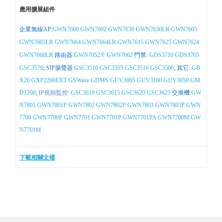
應用擴展組件
企業無線AP:
GWN7660
GWN7602
GWN7630
GWN7630LR
GWN7605
GWN7605LR
GWN7664
GWN7664LR
GWN7615
GWN7625
GWN7624
GWN7660LR
路由器:
GWN7052/F
GWN7062
門禁:
GDS3710
GDS3705
GSC3570
;
SIP揚聲器:
GSC3510
GSC3505
GSC3516
GSC3506
;
其它:
GB
X20
GXP2200EXT
GSWave
GDMS
GUV3005
GUV3100
GUV3050
GM
D1208
;
IP視頻監控:
GSC3610
GSC3615
GSC3620
GSC3625
交換機:
GW
N7801
GWN7801P
GWN7802
GWN7802P
GWN7803
GWN7803P
GWN
7700
GWN7700P
GWN7701
GWN7701P
GWN7701PA
GWN7700M
GW
N7701M
下載相關文檔