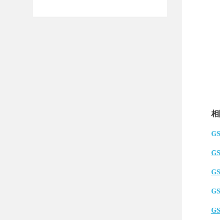
相
G
G
G
G
G