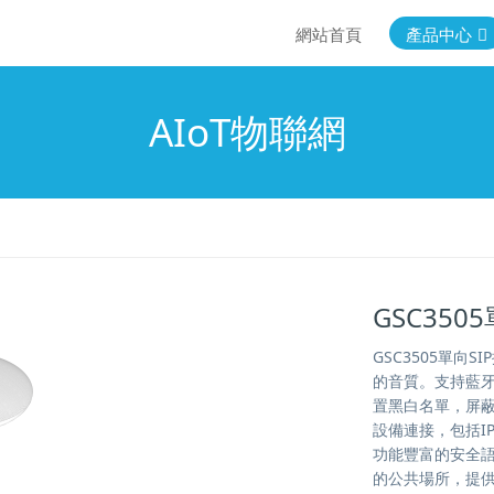
網站首頁
產品中心
AIoT物聯網
GSC350
GSC3505單
的音質。支持藍牙
置黑白名單，屏蔽不
設備連接，包括I
功能豐富的安全
的公共場所，提