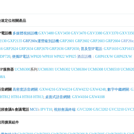
快速定位相關產品
IP電話機
多媒體視頻話機:
GXV3480
GXV3450
GXV3470
GXV3380
GXV3370
GXV335
2130
GXP2135
GRP260x運營級別話機:
GRP2601
GRP2602
GRP2603
GRP2604
GRP26x
16
GRP2624
GRP2634
GRP2670
GRP2636
GRP2650
;
普及型IP電話:
GXP1610
GXP1615
DP720
;
便攜IP電話:
WP820
WP810
WP822
WP825
酒店話機：
GHP61X/W
GHP62X/W
SIP服務器
UCM6300
系列:
UCM6301
UCM6302
UCM6304
UCM6308
UCM6510
UCM620
08A
語音網關
高密度語音網關:
GXW4216
GXW4224
GXW4232
GXW4248
;
數字中繼網關
:
G
HT812
HT814
HT818
HT813
;
桌面式語音網關:
GXW4104
GXW4108
視頻會議&會議電話
MCU
:
IPVT10
;
視頻會議終端
:
GVC3200
GXC3202
GVC3210
GVC3
應用擴展組件