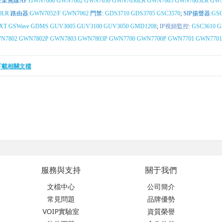
企業無線AP:
GWN7660
GWN7602
GWN7630
GWN7630LR
GWN7605
GWN7605LR
GWN
0LR
路由器:
GWN7052/F
GWN7062
門禁:
GDS3710
GDS3705
GSC3570
;
SIP揚聲器:
GSC
XT
GSWave
GDMS
GUV3005
GUV3100
GUV3050
GMD1208
;
IP視頻監控:
GSC3610
G
N7802
GWN7802P
GWN7803
GWN7803P
GWN7700
GWN7700P
GWN7701
GWN7701
下載相關文檔
服務與支持
關于我們
文檔中心
公司簡介
常見問題
品牌優勢
VOIP實驗室
資質榮譽