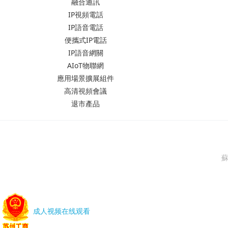
融合通訊
IP視頻電話
IP語音電話
便攜式IP電話
IP語音網關
AIoT物聯網
應用場景擴展組件
高清視頻會議
退市產品
蘇
成人视频在线观看