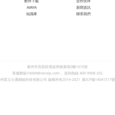
軟件下載
合作伙伴
AVAYA
新聞資訊
知識庫
聯系我們
蘇州市高新區香緹商務廣場3幢1010室
客服郵箱10000@vocoip.com， 咨詢熱線 400-9908-202
州眾立云通網絡科技有限公司 版權所有2014-2021
蘇ICP備14041517號