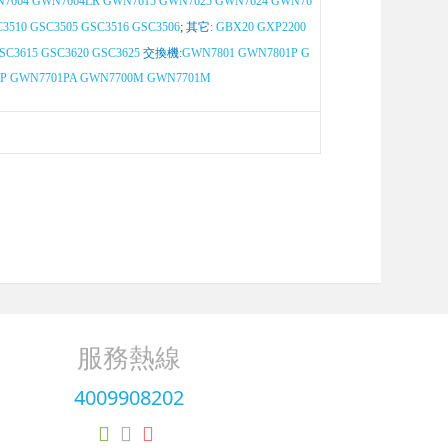
7664
GWN7664LR
GWN7615
GWN7625
GWN7624
GWN76
3510
GSC3505
GSC3516
GSC3506
;
其它:
GBX20
GXP2200
SC3615
GSC3620
GSC3625
交換機:
GWN7801
GWN7801P
G
P
GWN7701PA
GWN7700M
GWN7701M
服務熱線
4009908202