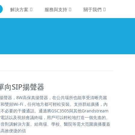
解決方案
服務與支持
關于我們
5單向SIP揚聲器
向SIP揚聲器，8W高保真揚聲器，在公共場所也能享受清晰亮麗
和雙頻Wi-Fi，任何地方都可輕松安裝。支持群組廣播，內
必要的干擾通話。通過將GSC3505與其他Grandstream
P電話以及視頻會議終端，用戶可以輕松地打造一個先進的、
語音對講解決方案。給商場、學校、醫院等需大范圍廣播覆蓋
供高效便捷的信