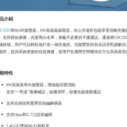
品介紹
C3505
單向SIP揚聲器，8W高保真揚聲器，在公共場所也能享受清晰亮麗的
。支持群組廣播，內置黑白名單，屏蔽不必要的干擾通話。通過將GSC3505與其
議終端，用戶可以輕松地打造一個先進的、功能豐富的安全語音對講解決
場所，提供高效便捷的信息傳遞，使用戶在廣闊空間獲得全方位高保真音
能特性
8W高保真單向揚聲器，增強版回聲消除
支持“一對多”廣播喊話，組播尋呼，按優先級接聽通話
支持全頻段和寬帶音頻編解碼器
支持Opus和G.722語音編碼
2.4G/5G雙頻Wi-Fi和藍牙