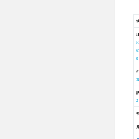
P
6
0
3
2