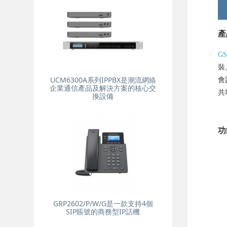
產
GS
裝
UCM6300A系列IPPBX是潮流網絡
會
企業通信產品及解決方案的核心交
共
換設備
功
GRP2602/P/W/G是一款支持4個
SIP賬號的商務型IP話機