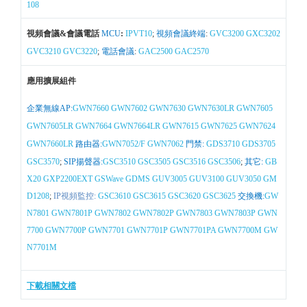
108
視頻會議&會議電話
MCU
:
IPVT10
;
視頻會議終端
:
GVC3200
GXC3202
GVC3210
GVC3220
;
電話會議
:
GAC2500
GAC2570
應用擴展組件
企業無線AP:
GWN7660
GWN7602
GWN7630
GWN7630LR
GWN7605
GWN7605LR
GWN7664
GWN7664LR
GWN7615
GWN7625
GWN7624
GWN7660LR
路由器:
GWN7052/F
GWN7062
門禁:
GDS3710
GDS3705
GSC3570
;
SIP揚聲器:
GSC3510
GSC3505
GSC3516
GSC3506
;
其它:
GB
X20
GXP2200EXT
GSWave
GDMS
GUV3005
GUV3100
GUV3050
GM
D1208
;
IP視頻監控:
GSC3610
GSC3615
GSC3620
GSC3625
交換機:
GW
N7801
GWN7801P
GWN7802
GWN7802P
GWN7803
GWN7803P
GWN
7700
GWN7700P
GWN7701
GWN7701P
GWN7701PA
GWN7700M
GW
N7701M
下載相關文檔