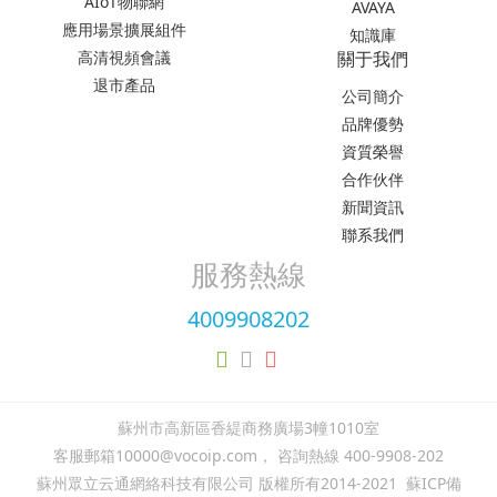
AIoT物聯網
AVAYA
應用場景擴展組件
知識庫
高清視頻會議
關于我們
退市產品
公司簡介
品牌優勢
資質榮譽
合作伙伴
新聞資訊
聯系我們
服務熱線
4009908202
蘇州市高新區香緹商務廣場3幢1010室
客服郵箱10000@vocoip.com， 咨詢熱線 400-9908-202
蘇州眾立云通網絡科技有限公司 版權所有2014-2021
蘇ICP備