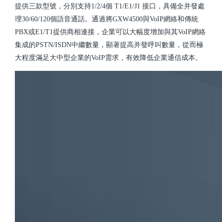
提供三款型號，分別支持1/2/4個 T1/E1/J1 接口，具備全并發處
理30/60/120個語音通話。通過將GXW4500與VoIP網絡和傳統
PBX或E1/T1提供商相連接，企業可以大幅度增加與其VoIP網絡
集成的PSTN/ISDN中繼數量，顯著提高并發呼叫數量，從而極
大程度滿足大中型企業的VoIP需求，有效降低企業通信成本。