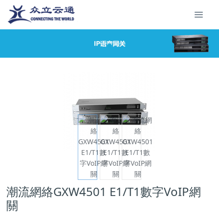
潮流網絡GXW4501 E1/T1數字VoIP網
關