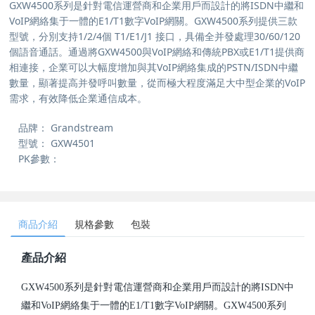
GXW4500系列是針對電信運營商和企業用戶而設計的將ISDN中繼和
VoIP網絡集于一體的E1/T1數字VoIP網關。GXW4500系列提供三款
型號，分別支持1/2/4個 T1/E1/J1 接口，具備全并發處理30/60/120
個語音通話。通過將GXW4500與VoIP網絡和傳統PBX或E1/T1提供商
相連接，企業可以大幅度增加與其VoIP網絡集成的PSTN/ISDN中繼
數量，顯著提高并發呼叫數量，從而極大程度滿足大中型企業的VoIP
需求，有效降低企業通信成本。
品牌：
Grandstream
型號：
GXW4501
PK參數：
商品介紹
規格參數
包裝
產品介紹
GXW4500系列是針對電信運營商和企業用戶而設計的將ISDN中
繼和VoIP網絡集于一體的E1/T1數字VoIP網關。GXW4500系列