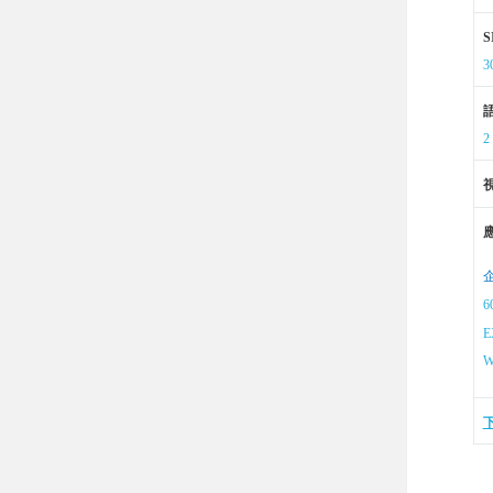
3
2
6
E
W