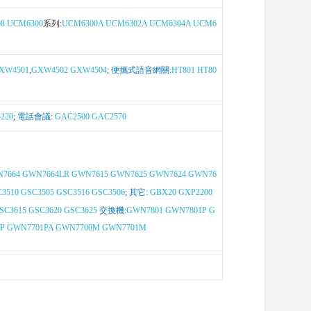
8
UCM6300
系列:
UCM6300A
UCM6302A
UCM6304A
UCM6
XW4501
,
GXW4502
GXW4504
;
便攜式語音網關:
HT801
HT80
220
;
電話會議
:
GAC2500
GAC2570
7664
GWN7664LR
GWN7615
GWN7625
GWN7624
GWN76
3510
GSC3505
GSC3516
GSC3506
;
其它:
GBX20
GXP2200
SC3615
GSC3620
GSC3625
交換機:
GWN7801
GWN7801P
G
P
GWN7701PA
GWN7700M
GWN7701M