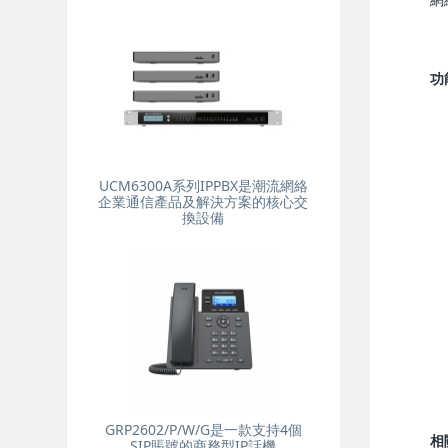
網
功
UCM6300A系列IPPBX是潮流網絡
企業通信產品及解決方案的核心交
換設備
GRP2602/P/W/G是一款支持4個
相
SIP賬號的商務型IP話機