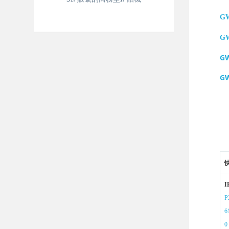
G
G
G
G
P
6
0