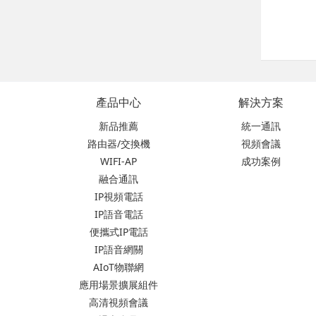
產品中心
解決方案
新品推薦
統一通訊
路由器/交換機
視頻會議
WIFI-AP
成功案例
融合通訊
IP視頻電話
IP語音電話
便攜式IP電話
IP語音網關
AIoT物聯網
應用場景擴展組件
高清視頻會議