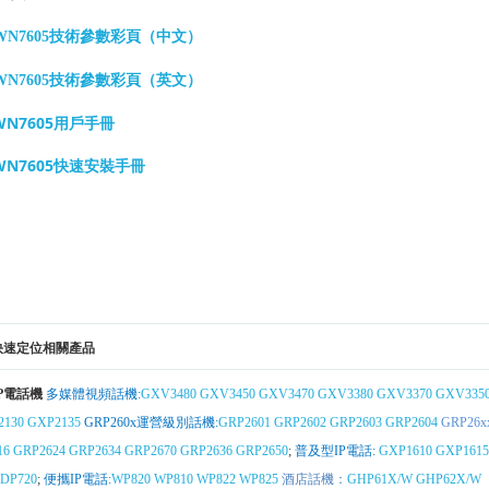
WN7605技術參數彩頁（中文）
WN7605技術參數彩頁（英文）
WN7605用戶手冊
WN7605快速安裝手冊
快速定位相關產品
IP電話機
多媒體視頻話機:
GXV3480
GXV3450
GXV3470
GXV3380
GXV3370
GXV335
2130
GXP2135
GRP260x運營級別話機:
GRP2601
GRP2602
GRP2603
GRP2604
GRP26x
16
GRP2624
GRP2634
GRP2670
GRP2636
GRP2650
;
普及型IP電話:
GXP1610
GXP1615
DP720
;
便攜IP電話:
WP820
WP810
WP822
WP825
酒店話機：
GHP61X/W
GHP62X/W