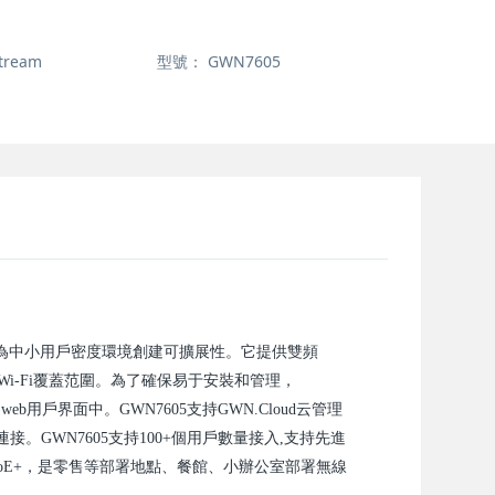
tream
型號：
GWN7605
AP，可為中小用戶密度環境創建可擴展性。它提供雙頻
Wi-Fi覆蓋范圍。為了確保易于安裝和管理，
用戶界面中。GWN7605支持GWN.Cloud云管理
的無縫連接。GWN7605支持100+個用戶數量接入,支持先進
3at PoE+，是零售等部署地點、餐館、小辦公室部署無線