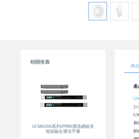
相關推薦
商
產
GW
2
G
和
UCM63XX系列IPPBX潮流網絡音
視頻融合通信平臺
的