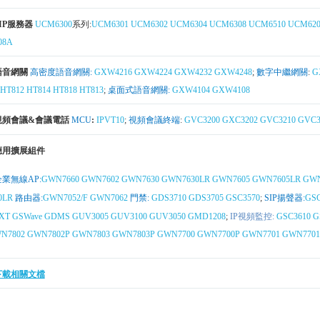
SIP服務器
UCM6300
系列:
UCM6301
UCM6302
UCM6304
UCM6308
UCM6510
UCM620
08A
語音網關
高密度語音網關:
GXW4216
GXW4224
GXW4232
GXW4248
;
數字中繼網關
:
G
HT812
HT814
HT818
HT813
;
桌面式語音網關:
GXW4104
GXW4108
視頻會議&會議電話
MCU
:
IPVT10
;
視頻會議終端
:
GVC3200
GXC3202
GVC3210
GVC3
應用擴展組件
企業無線AP:
GWN7660
GWN7602
GWN7630
GWN7630LR
GWN7605
GWN7605LR
GWN
0LR
路由器:
GWN7052/F
GWN7062
門禁:
GDS3710
GDS3705
GSC3570
;
SIP揚聲器:
GSC
XT
GSWave
GDMS
GUV3005
GUV3100
GUV3050
GMD1208
;
IP視頻監控:
GSC3610
G
N7802
GWN7802P
GWN7803
GWN7803P
GWN7700
GWN7700P
GWN7701
GWN7701
下載相關文檔