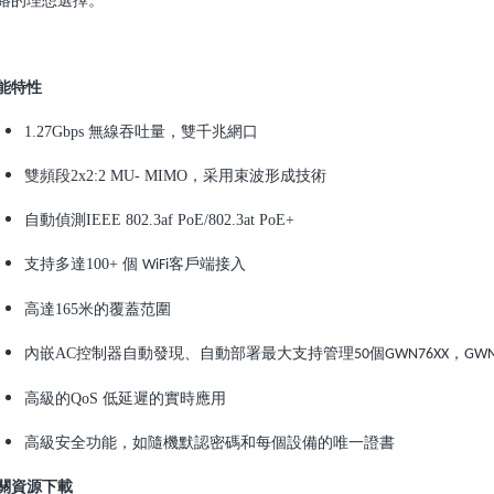
絡的理想選擇。
能特性
1.27Gbps
無線吞吐量，雙千兆網口
雙頻段
2x2:2 MU- MIMO
，采用束波形成技術
自動偵測
IEEE 802.3af PoE/802.3at PoE+
支持多達
100+
個
客戶端接入
WiFi
高達
165
米的覆蓋范圍
內嵌
AC
控制器自動發現、自動部署最大支持管理
個
，
50
GWN76XX
GWN
高級的
QoS
低延遲的實時應用
高級安全功能，如隨機默認密碼和每個設備的唯一證書
關資源下載